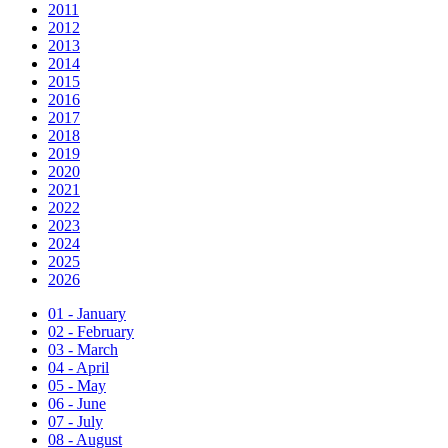
2011
2012
2013
2014
2015
2016
2017
2018
2019
2020
2021
2022
2023
2024
2025
2026
01 - January
02 - February
03 - March
04 - April
05 - May
06 - June
07 - July
08 - August